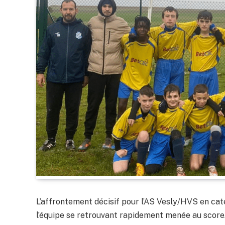
L’affrontement décisif pour l’AS Vesly/HVS en caté
l’équipe se retrouvant rapidement menée au score